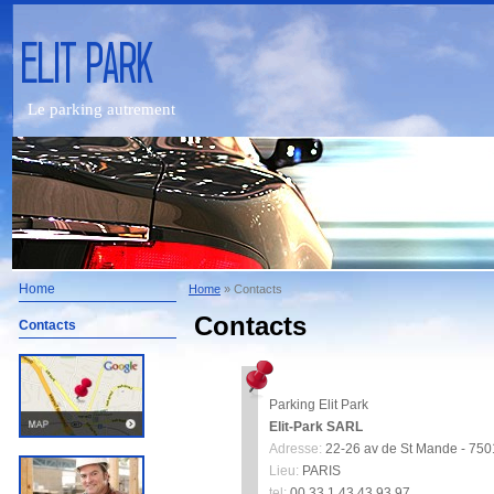
Le parking autrement
Home
Home
» Contacts
Contacts
Contacts
Parking Elit Park
Elit-Park SARL
Adresse:
22-26 av de St Mande - 750
Lieu:
PARIS
tel:
00.33.1.43.43.93.97